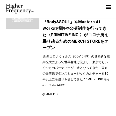
TAG: Thomas Bullock
Home
News
News
『Body&SOUL』やMasters At
Workの招聘や公演制作を行ってき
Interview
た〈PRIMITIVE INC.〉がコロナ渦を
Highlight
乗り越るためのMERCH STOREをオ
ープン
Report
新型コロナウィルス（COVID-19）の世界的な感
染拡大によって世界各地は元より、東京でもい
くつものパーティーが中止となってきた。東京
の最前線でダンスミュージックカルチャーを10
年以上にも渡り牽引してきたPRIMITIVE INC.もそ
の
...READ MORE
2020.11.9