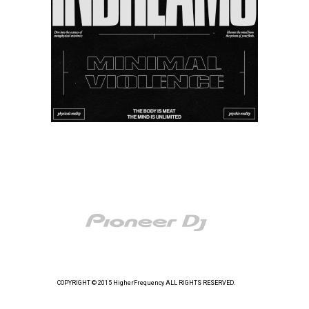
COPYRIGHT © 2015 HigherFrequency ALL RIGHTS RESERVED.