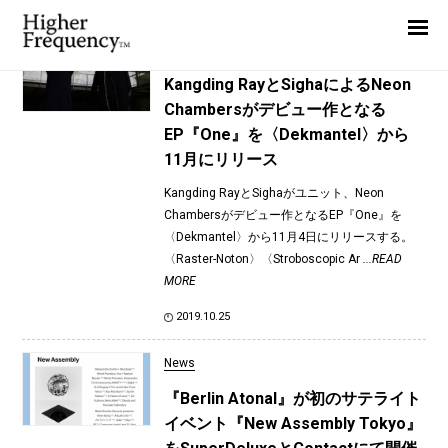
TAG: Sigha
Home
News
News
Kangding RayとSighaによるNeon
Chambersがデビュー作となる
Interview
EP『One』を〈Dekmantel〉から
Highlight
11月にリリース
Report
Kangding RayとSighaがユニット、Neon
Chambersがデビュー作となるEP『One』を
〈Dekmantel〉から11月4日にリリースする。
〈Raster-Noton〉〈Stroboscopic Ar
...READ
MORE
2019.10.25
News
『Berlin Atonal』が初のサテライト
イベント『New Assembly Tokyo』