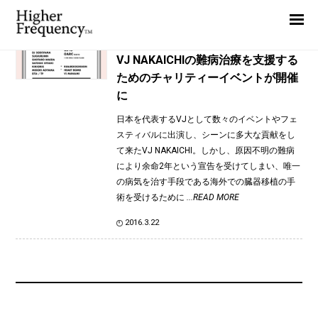
TAG: VJ NAKAICHI
Home
News
News
VJ NAKAICHIの難病治療を支援する
ためのチャリティーイベントが開催
Interview
に
Highlight
日本を代表するVJとして数々のイベントやフェ
Report
スティバルに出演し、シーンに多大な貢献をし
て来たVJ NAKAICHI。しかし、原因不明の難病
により余命2年という宣告を受けてしまい、唯一
の病気を治す手段である海外での臓器移植の手
術を受けるために
...READ MORE
2016.3.22