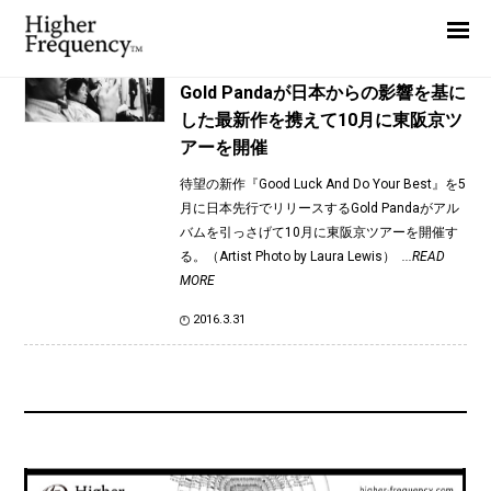
TAG: Gold Panda
Home
News
News
Gold Pandaが日本からの影響を基に
した最新作を携えて10月に東阪京ツ
Interview
アーを開催
Highlight
待望の新作『Good Luck And Do Your Best』を5
Report
月に日本先行でリリースするGold Pandaがアル
バムを引っさげて10月に東阪京ツアーを開催す
る。（Artist Photo by Laura Lewis）
...READ
MORE
2016.3.31