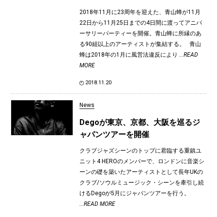
2018年11月に23周年を迎えた、青山蜂が11月
22日から11月25日までの4日間に渡ってアニバ
ーサリーパーティーを開催。青山蜂に所縁のあ
る90組以上のアーティストが集結する。 青山
蜂は2018年の1月に風営法違反により
...READ
MORE
2018.11.20
News
Degoが東京、京都、大阪を巡るジ
ャパンツアーを開催
クラブジャズシーンのトップに君臨する重鎮ユ
ニット4 HEROのメンバーで、ロンドンに音楽シ
ーンの礎を築いたアーティストとして長年UKの
クラブ/ソウルミュージック・シーンを牽引し続
けるDegoが5月にジャパンツアーを行う。
...READ MORE