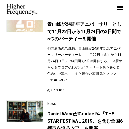
TAG: Souta Raw
Home
News
News
青山蜂が24周年アニバーサリーとし
て11月22日から11月24日の3日間で
Interview
5つのパーティーを開催
Highlight
都内屈指の老舗箱、青山蜂が24周年記念アニバ
Report
ーサリーパーティーを、11月22日（金）から11
月24日（日）の3日間で5公演開催する。 3層か
らなるフロアそれぞれがストリート色を異なる
色合いで演出し、また暖かい雰囲気とフレン
...READ MORE
2019.10.30
News
Daniel WangがContactや『THE
STAR FESTIVAL 2019』を含む全国6
都市を巡るツアーを開催