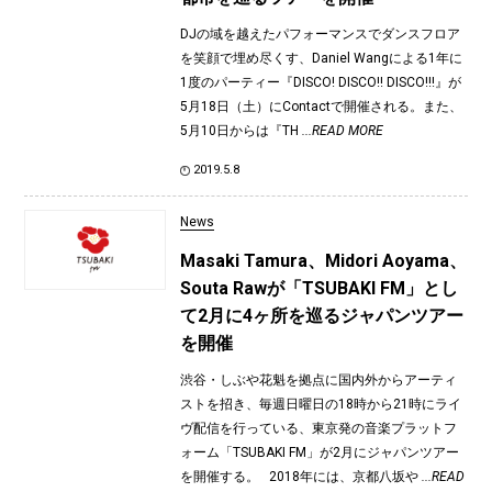
DJの域を越えたパフォーマンスでダンスフロア
を笑顔で埋め尽くす、Daniel Wangによる1年に
1度のパーティー『DISCO! DISCO!! DISCO!!!』が
5月18日（土）にContactで開催される。また、
5月10日からは『TH
...READ MORE
2019.5.8
News
Masaki Tamura、Midori Aoyama、
Souta Rawが「TSUBAKI FM」とし
て2月に4ヶ所を巡るジャパンツアー
を開催
渋谷・しぶや花魁を拠点に国内外からアーティ
ストを招き、毎週日曜日の18時から21時にライ
ヴ配信を行っている、東京発の音楽プラットフ
ォーム「TSUBAKI FM」が2月にジャパンツアー
を開催する。 2018年には、京都八坂や
...READ