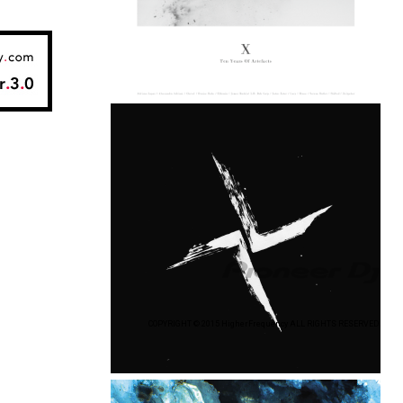
COPYRIGHT © 2015 HigherFrequency ALL RIGHTS RESERVED.