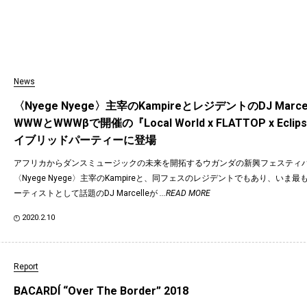
News
〈Nyege Nyege〉主宰のKampireとレジデントのDJ Marc
WWWとWWWβで開催の『Local World x FLATTOP x Ecl
イブリッドパーティーに登場
アフリカからダンスミュージックの未来を開拓するウガンダの新興フェスティバ
〈Nyege Nyege〉主宰のKampireと、同フェスのレジデントでもあり、いま最
ーティストとして話題のDJ Marcelleが
...READ MORE
2020.2.10
Report
BACARDÍ “Over The Border” 2018