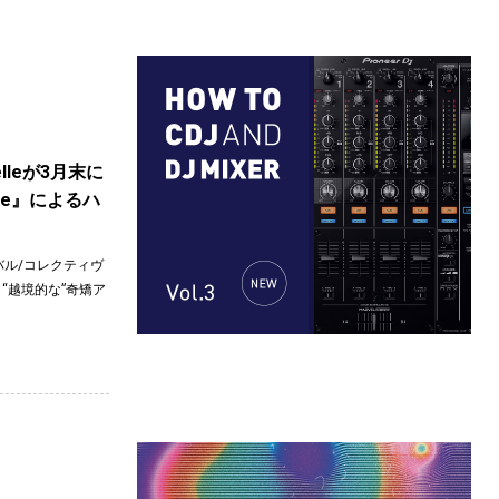
elleが3月末に
ipse』によるハ
ル/コレクティヴ
も“越境的な”奇矯ア