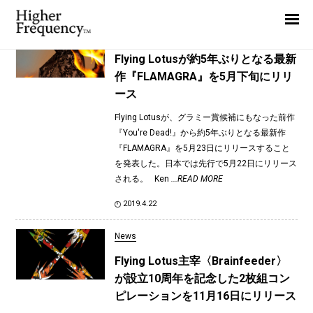
TAG: Shabazz Palaces
Home
News
News
Flying Lotusが約5年ぶりとなる最新
作『FLAMAGRA』を5月下旬にリリ
Interview
ース
Highlight
Flying Lotusが、グラミー賞候補にもなった前作
Report
『You're Dead!』から約5年ぶりとなる最新作
『FLAMAGRA』を5月23日にリリースすること
を発表した。日本では先行で5月22日にリリース
される。 Ken
...READ MORE
2019.4.22
News
Flying Lotus主宰〈Brainfeeder〉
が設立10周年を記念した2枚組コン
ピレーションを11月16日にリリース