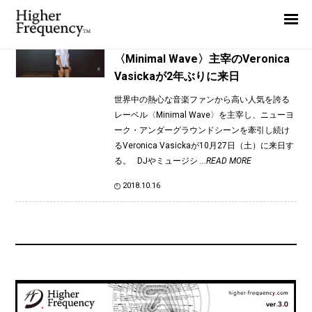
TAG: The Beautiful Noise
Home
News
News
〈Minimal Wave〉主宰のVeronica
Vasickaが2年ぶりに来日
Interview
世界中の熱心な音楽ファンから高い人気を誇る
Highlight
レーベル〈Minimal Wave〉を主宰し、ニューヨ
Report
ーク・アンダーグラウンドシーンを牽引し続け
るVeronica Vasickaが10月27日（土）に来日す
る。 DJやミュージシ
...READ MORE
2018.10.16