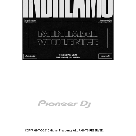
COPYRIGHT © 2015 HigherFrequency ALL RIGHTS RESERVED.