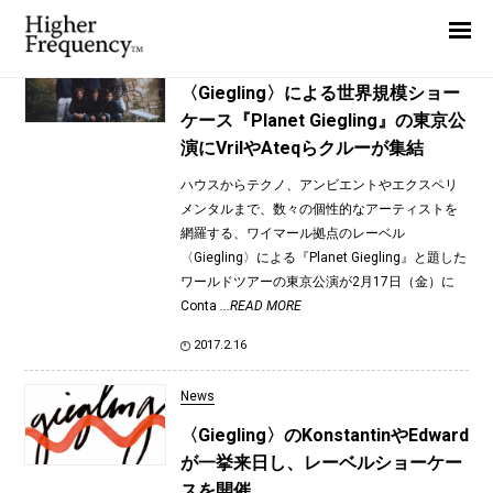
TAG: ATEQ
Home
News
News
〈Giegling〉による世界規模ショー
ケース『Planet Giegling』の東京公
Interview
演にVrilやAteqらクルーが集結
Highlight
ハウスからテクノ、アンビエントやエクスペリ
Report
メンタルまで、数々の個性的なアーティストを
網羅する、ワイマール拠点のレーベル
〈Giegling〉による『Planet Giegling』と題した
ワールドツアーの東京公演が2月17日（金）に
Conta
...READ MORE
2017.2.16
News
〈Giegling〉のKonstantinやEdward
が一挙来日し、レーベルショーケー
スを開催