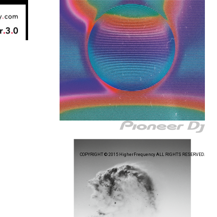
COPYRIGHT © 2015 HigherFrequency ALL RIGHTS RESERVED.