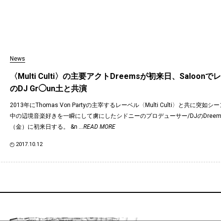
News
〈Multi Culti〉の主要アクトDreemsが初来日、Saloo
のDJ Gr◯un土と共演
2013年にThomas Von Partyの主宰するレーベル〈Multi Culti〉と共に突
中の辺境音楽好きを一瞬にして虜にしたシドニーのプロデューサー/DJのDreems
（金）に初来日する。 &n
...READ MORE
2017.10.12