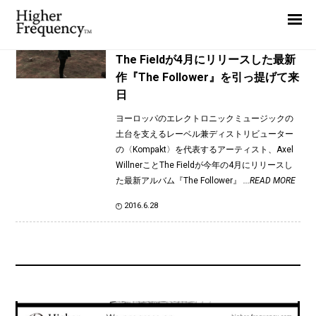
TAG: Yenvik
Home
News
News
The Fieldが4月にリリースした最新
作『The Follower』を引っ提げて来
Interview
日
Highlight
ヨーロッパのエレクトロニックミュージックの
Report
土台を支えるレーベル兼ディストリビューター
の〈Kompakt〉を代表するアーティスト、Axel
WillnerことThe Fieldが今年の4月にリリースし
た最新アルバム『The Follower』
...READ MORE
2016.6.28