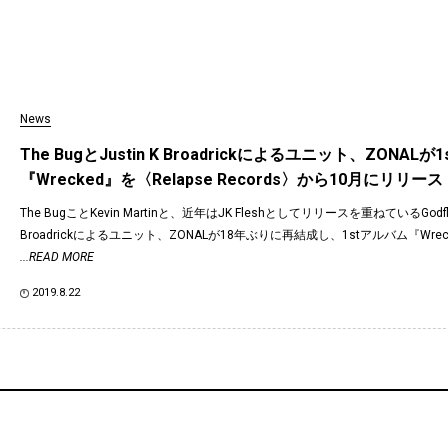
News
The BugとJustin K Broadrickによるユニット、ZONAL
『Wrecked』を〈Relapse Records〉から10月にリリース
The BugことKevin Martinと、近年はJK Fleshとしてリリースを重ねているGodfles
Broadrickによるユニット、ZONALが18年ぶりに再結成し、1stアルバム『Wrec
...READ MORE
2019.8.22