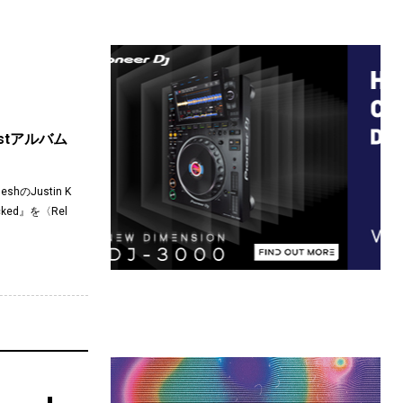
が1stアルバム
hのJustin K
ked』を〈Rel