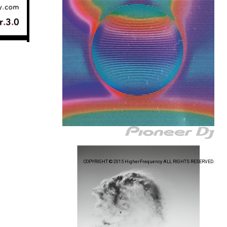
COPYRIGHT © 2015 HigherFrequency ALL RIGHTS RESERVED.