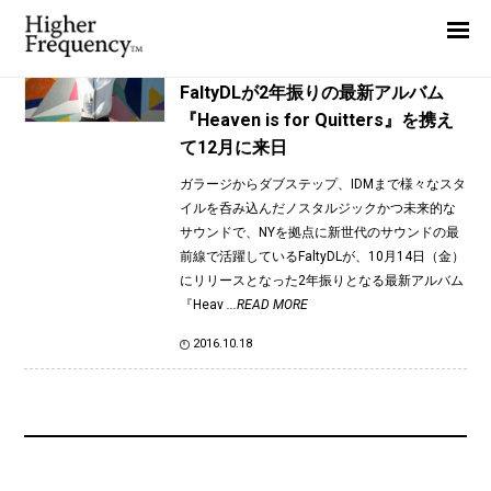
TAG: FaltyDL
Home
News
News
FaltyDLが2年振りの最新アルバム
『Heaven is for Quitters』を携え
Interview
て12月に来日
Highlight
ガラージからダブステップ、IDMまで様々なスタ
Report
イルを呑み込んだノスタルジックかつ未来的な
サウンドで、NYを拠点に新世代のサウンドの最
前線で活躍しているFaltyDLが、10月14日（金）
にリリースとなった2年振りとなる最新アルバム
『Heav
...READ MORE
2016.10.18