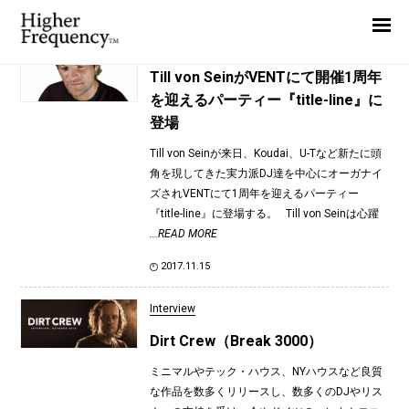
TAG: Dirt Crew
Home
News
News
Till von SeinがVENTにて開催1周年
を迎えるパーティー『title-line』に
Interview
登場
Highlight
Till von Seinが来日、Koudai、U-Tなど新たに頭
Report
角を現してきた実力派DJ達を中心にオーガナイ
ズされVENTにて1周年を迎えるパーティー
『title-line』に登場する。 Till von Seinは心躍
...READ MORE
2017.11.15
Interview
Dirt Crew（Break 3000）
ミニマルやテック・ハウス、NYハウスなど良質
な作品を数多くリリースし、数多くのDJやリス