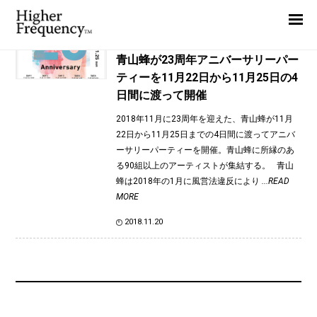
TAG: Nasty
Home
News
News
青山蜂が23周年アニバーサリーパー
ティーを11月22日から11月25日の4
Interview
日間に渡って開催
Highlight
2018年11月に23周年を迎えた、青山蜂が11月
Report
22日から11月25日までの4日間に渡ってアニバ
ーサリーパーティーを開催。青山蜂に所縁のあ
る90組以上のアーティストが集結する。 青山
蜂は2018年の1月に風営法違反により
...READ
MORE
2018.11.20