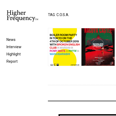
TAG: C.O.S.A.
News
Interview
Highlight
Report