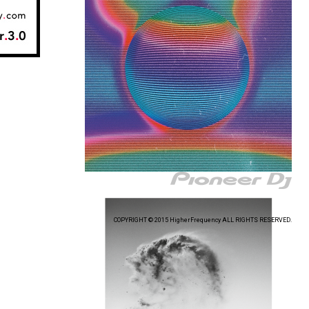
COPYRIGHT © 2015 HigherFrequency ALL RIGHTS RESERVED.