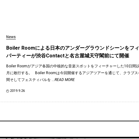
News
Boiler Roomによる日本のアンダーグラウンドシーンを
パーティーが渋谷Contactと名古屋城天守閣前にて開催
Boiler Roomがアジア各国の中核的な音楽スポットをフィーチャーした10日間
月に敢行する。 Boiler Roomは今回開催するアジアツアーを通じて、クラブ
間そしてフェスティバルを
...READ MORE
2019.9.26