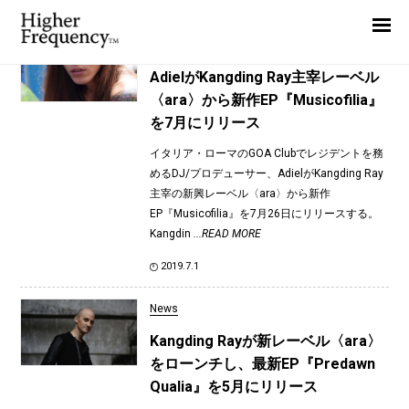
TAG: ara
Home
News
News
AdielがKangding Ray主宰レーベル
〈ara〉から新作EP『Musicofilia』
Interview
を7月にリリース
Highlight
イタリア・ローマのGOA Clubでレジデントを務
Report
めるDJ/プロデューサー、AdielがKangding Ray
主宰の新興レーベル〈ara〉から新作
EP『Musicofilia』を7月26日にリリースする。
Kangdin
...READ MORE
2019.7.1
News
Kangding Rayが新レーベル〈ara〉
をローンチし、最新EP『Predawn
Qualia』を5月にリリース