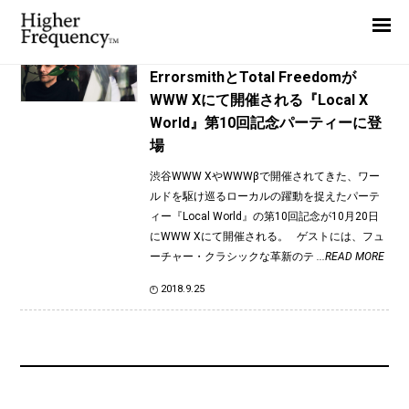
TAG: Total Freedom
Home
News
News
ErrorsmithとTotal Freedomが
WWW Xにて開催される『Local X
Interview
World』第10回記念パーティーに登
Highlight
場
Report
渋谷WWW XやWWWβで開催されてきた、ワー
ルドを駆け巡るローカルの躍動を捉えたパーテ
ィー『Local World』の第10回記念が10月20日
にWWW Xにて開催される。 ゲストには、フュ
ーチャー・クラシックな革新のテ
...READ MORE
2018.9.25