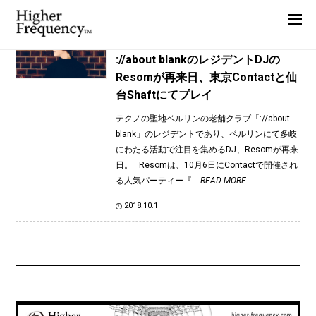
TAG: ://about blank
Home
News
News
://about blankのレジデントDJの
Resomが再来日、東京Contactと仙
Interview
台Shaftにてプレイ
Highlight
テクノの聖地ベルリンの老舗クラブ「://about
Report
blank」のレジデントであり、ベルリンにて多岐
にわたる活動で注目を集めるDJ、Resomが再来
日。 Resomは、10月6日にContactで開催され
る人気パーティー『
...READ MORE
2018.10.1