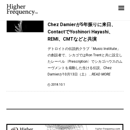
TAG: VILLA H2H
Home
News
News
Chez Damierが5年振りに来日、
ContactでYoshinori Hayashi、
Interview
REMI、CMTなどと共演
Highlight
デトロイトの伝説的クラブ「Music Institute」
Report
の創設者で、シカゴではRon Trentと共に設立し
たレーベル〈Prescription〉でシカゴハウスのム
ーヴメントを扇動した生ける伝説、Chez
Damierが10月13日（土）
...READ MORE
2018.10.1