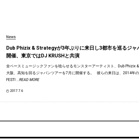
News
Dub Phizix & Strategyが3年ぶりに来日し3都市を巡る
開催、東京ではDJ KRUSHと共演
全ベースミュージックファンを唸らせるモンスターアーティスト、Dub Phizix & S
大阪、高知を回るジャパンツアーを7月に開催する。 彼らの来日は、2014年の『
FESTI
...READ MORE
2017.7.6