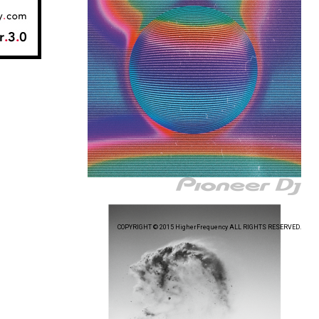
COPYRIGHT © 2015 HigherFrequency ALL RIGHTS RESERVED.