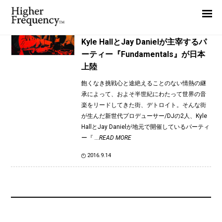
TAG: Kyle Hall
Home
News
News
Kyle HallとJay Danielが主宰するパ
ーティー『Fundamentals』が日本
Interview
上陸
Highlight
飽くなき挑戦心と途絶えることのない情熱の継
Report
承によって、およそ半世紀にわたって世界の音
楽をリードしてきた街、デトロイト。そんな街
が生んだ新世代プロデューサー/DJの2人、Kyle
HallとJay Danielが地元で開催しているパーティ
ー『
...READ MORE
2016.9.14