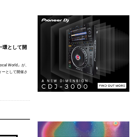
ーの一環として開
l World』が、
ティーとして開催さ