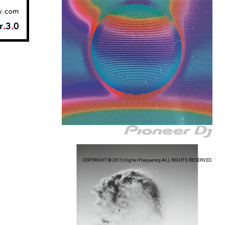
COPYRIGHT © 2015 HigherFrequency ALL RIGHTS RESERVED.