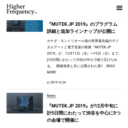
TAG: Lars Hemmerling
Home
News
News
『MUTEK.JP 2019』のプラグラム
詳細と追加ラインナップが公開に
Interview
カナダ・モントリオール発の世界最先端のデジ
Highlight
タルアートと電子音楽の祭典『MUTEK.JP
Report
2019』が、12月11日（水）〜15日（日）まで、
計5日間にわたって渋谷の中心で繰り広げられ
る。 開催発表と共に公開された第1
...READ
MORE
2019.10.24
News
『MUTEK.JP 2019』が12月中旬に
計5日間にわたって渋谷を中心に5つ
の会場で開催に