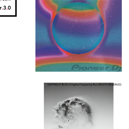
COPYRIGHT © 2015 HigherFrequency ALL RIGHTS RESERVED.