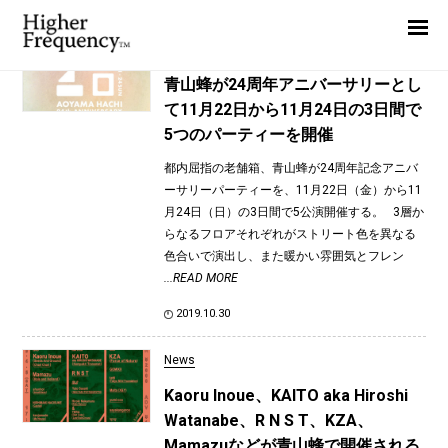
TAG: kenjamode
Home
News
News
青山蜂が24周年アニバーサリーとし
て11月22日から11月24日の3日間で
Interview
5つのパーティーを開催
Highlight
都内屈指の老舗箱、青山蜂が24周年記念アニバ
Report
ーサリーパーティーを、11月22日（金）から11
月24日（日）の3日間で5公演開催する。 3層か
らなるフロアそれぞれがストリート色を異なる
色合いで演出し、また暖かい雰囲気とフレン
...READ MORE
2019.10.30
News
Kaoru Inoue、KAITO aka Hiroshi
Watanabe、R N S T、KZA、
Mamazuなどが青山蜂で開催される