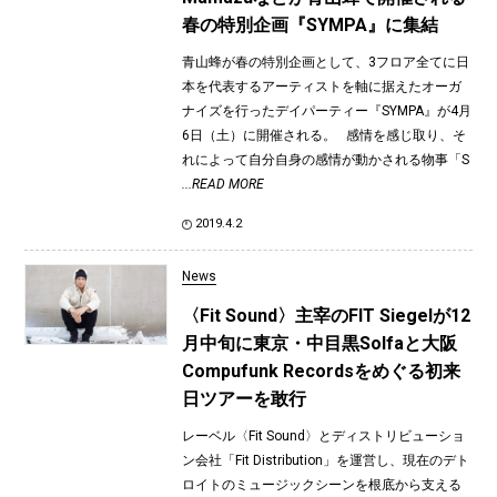
春の特別企画『SYMPA』に集結
青山蜂が春の特別企画として、3フロア全てに日
本を代表するアーティストを軸に据えたオーガ
ナイズを行ったデイパーティー『SYMPA』が4月
6日（土）に開催される。 感情を感じ取り、そ
れによって自分自身の感情が動かされる物事「S
...READ MORE
2019.4.2
News
〈Fit Sound〉主宰のFIT Siegelが12
月中旬に東京・中目黒Solfaと大阪
Compufunk Recordsをめぐる初来
日ツアーを敢行
レーベル〈Fit Sound〉とディストリビューショ
ン会社「Fit Distribution」を運営し、現在のデト
ロイトのミュージックシーンを根底から支える