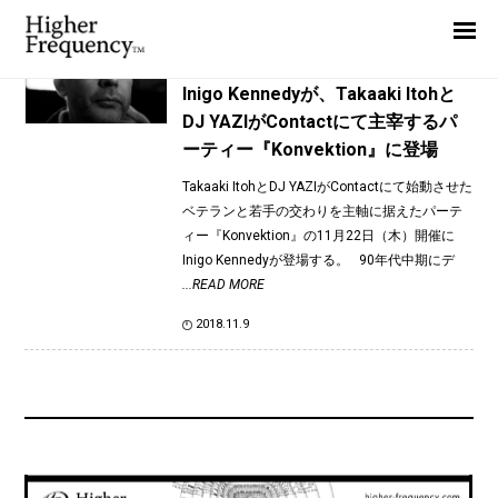
TAG: Inigo Kennedy
Home
News
News
Inigo Kennedyが、Takaaki Itohと
DJ YAZIがContactにて主宰するパ
Interview
ーティー『Konvektion』に登場
Highlight
Takaaki ItohとDJ YAZIがContactにて始動させた
Report
ベテランと若手の交わりを主軸に据えたパーテ
ィー『Konvektion』の11月22日（木）開催に
Inigo Kennedyが登場する。 90年代中期にデ
...READ MORE
2018.11.9