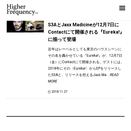
TAG: Daiki Hendrix
Home
News
News
S3AとJaxx Madicineが12月7日に
Contactにて開催される『Eureka!』
Interview
に揃って登場
Highlight
近年はレーベルとしても東京のハウスシーンに
Report
その名を轟かせている『Eureka!』が、12月7日
（金）にContactにて開催される。ゲストには、
2018年にその〈Eureka!〉からEPをリリースし
たS3Aと、リリースを控えるJaxx Ma
...READ
MORE
2018.11.27