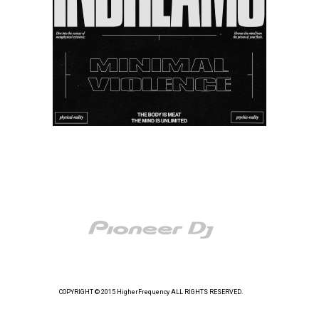
COPYRIGHT © 2015 HigherFrequency ALL RIGHTS RESERVED.