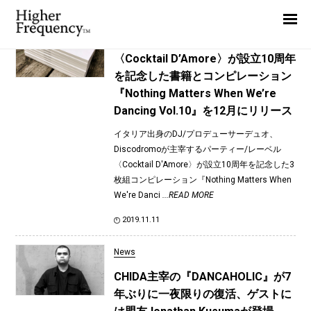
TAG: Jonathan Kusuma
Home
News
News
〈Cocktail D’Amore〉が設立10周年
を記念した書籍とコンピレーション
Interview
『Nothing Matters When We’re
Highlight
Dancing Vol.10』を12月にリリース
Report
イタリア出身のDJ/プロデューサーデュオ、
Discodromoが主宰するパーティー/レーベル
〈Cocktail D'Amore〉が設立10周年を記念した3
枚組コンピレーション『Nothing Matters When
We're Danci
...READ MORE
2019.11.11
News
CHIDA主宰の『DANCAHOLIC』が7
年ぶりに一夜限りの復活、ゲストに