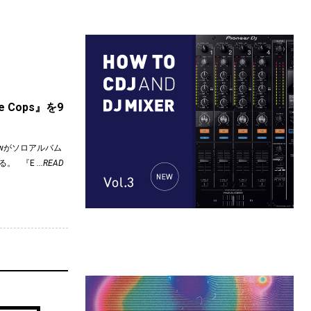
te Cops』を9
hawがソロアルバム
する。 『E
...READ