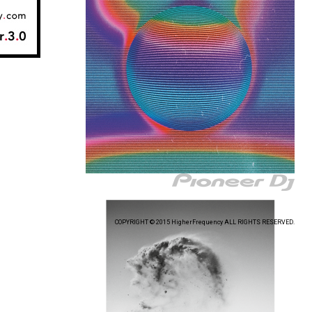
COPYRIGHT © 2015 HigherFrequency ALL RIGHTS RESERVED.