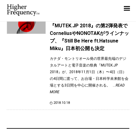
TAG: Darren Johnston
Home
News
News
『MUTEK.JP 2018』の第2弾発表で
CorneliusやNONOTAKがラインナッ
Interview
プ、『Still Be Here ft.Hatsune
Highlight
Miku』日本初公開も決定
Report
カナダ・モントリオール発の世界最先端のデジ
タルアートと電子音楽の祭典『MUTEK.JP
2018』が、2018年11月1日（木）〜4日（日）
の4日間に渡って、お台場・日本科学未来館を会
場とする3日間を中心に開催される。
...READ
MORE
2018.10.18