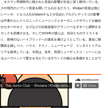
り、オスマン帝国時代に残された音楽の影響が文化に深く根付いている。
カや現代のジプシー音楽を聞いてもわかるだろう。Khidjaの音楽は他に
ーンや、トルコ人DJのBaris K などが広めたプログレディスコの影響
には中東のエレクトロニックミュージックとオーガニックサウンドを融合
ーがセターやネイ、セズなどの伝統楽器やグランジーなギターと調和する
ロックを彷彿させる。そして2016年の彼らは、自分たちのテイストを
べく、前例のないハイブリッドへの進化を遂げようとしている。過去に積
雰囲気を残しつつ、ハウス、テクノ、ニューウェーブ、インダストリアル
エリアを探求している。今回は、近年、所謂ニューディスコ・シーンにお
なるムーヴメントで驚きを与えているサウンドの核心を体感することがで