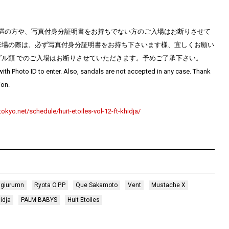
歳未満の方や、写真付身分証明書をお持ちでない方のご入場はお断りさせて
来場の際は、必ず写真付身分証明書をお持ち下さいます様、宜しくお願い
ル類 でのご入場はお断りさせていただきます。予めご了承下さい。
ith Photo ID to enter. Also, sandals are not accepted in any case. Thank
ion.
-tokyo.net/schedule/huit-etoiles-vol-12-ft-khidja/
ugiurumn
Ryota O.P.P
Que Sakamoto
Vent
Mustache X
idja
PALM BABYS
Huit Etoiles