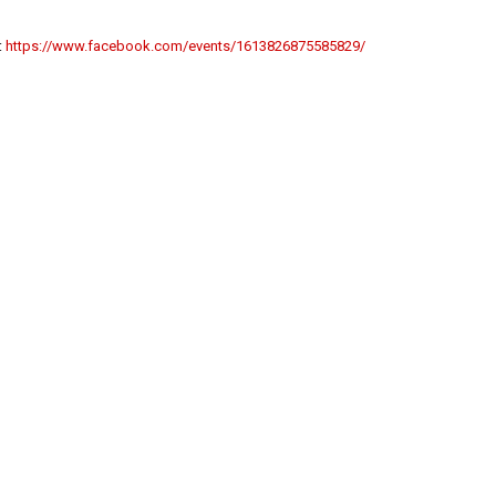
:
https://www.facebook.com/events/1613826875585829/