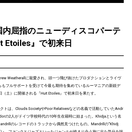
aが国内屈指のニューディスコパーテ
t Etoiles』で初来日
drew Weatherallに寵愛され、頭一つ飛び抜けたプロダクションとライヴ
sからもフルサポートを受けて今最も期待を集めているルーマニアの新鋭デ
21日（土）に開催される『Huit Etoiles』で初来日を果たす。
ェクトは、
Clouds SocietyやPoor Relativesなどの名義で活動していたAndr
Tudorの2人
がドイツ学校時代の10年生在籍時に始まった。Khidjaという名
drillのレコードのトラックから偶然見つけたもの。Mandrillの“Khidj
グレ、ファンクとジャズといったジャンルが絡まり合う旅に出た気分を味