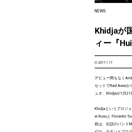
NEWS
Khidj
ィー『Hui
2017.1.17
デビュー間もなくAn
セットでRed Axe
ュオ、Khidjaが1月
Khidjaというプロジ
ei Rusuと Florentin 
前は、伝説のバンドMan
a”の、ラテンとプロ