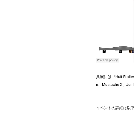
共演には『Huit Eto
n、Mustache X、Ju
イベントの詳細は以