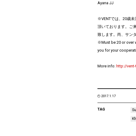
Ayana JJ
※VENTでは、20
頂いております。ご
致します。尚、サンダ
※Must be 20 or over w
you for your cooperat
More info:
http://vent
2017.1.17
TAG
S
Kh