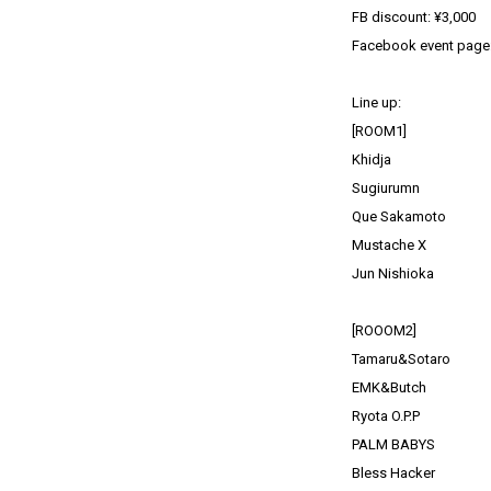
FB discount: ¥3,000
Facebook event page
Line up:
[ROOM1]
Khidja
Sugiurumn
Que Sakamoto
Mustache X
Jun Nishioka
[ROOOM2]
Tamaru&Sotaro
EMK&Butch
Ryota O.P.P
PALM BABYS
Bless Hacker