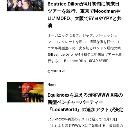
Beatrice Dillonが4月初旬に初来日
ツアーを敢行、東京でMoodmanや
LIL’ MOFO、大阪でEYヨやYPYと共
演
オーガニックにダブ、ジャズ、パーカッショ
ン、コンクレートを用い、清澄な脈を打つ、ミ
ニマル再創生への口火を切るロンドン屈指の精
鋭Beatrice Dillonが4月初旬に初来日ツアーを敢
行する。 Beatrice Dillo
...READ MORE
2018.3.23
News
Equiknoxxを迎える渋谷WWW X発の
新型ベンチャーパーティー
『LocalWorld』の追加アクトが決定
Equiknoxxを初回のゲストに迎えて12月10日
（土）より渋谷WWW Xにて始動する、最新型の