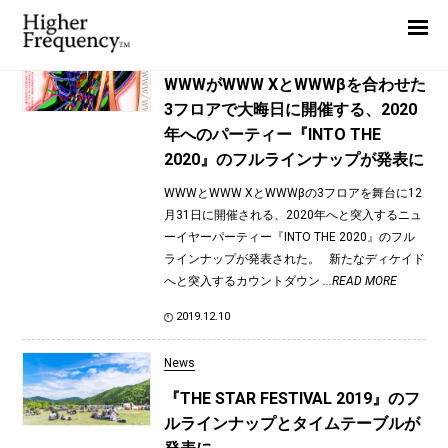
TAG: EYヨ
Home
News
News
WWWがWWW XとWWWβを合わせた
3フロアで大晦日に開催する、2020
Interview
年へのパーティー『INTO THE
Highlight
2020』のフルラインナップが発表に
Report
WWWとWWW XとWWWβの3フロアを舞台に12
月31日に開催される、2020年へと突入するニュ
ーイヤーパーティー『INTO THE 2020』のフル
ラインナップが発表された。 新たなディケイド
へと突入するカウントダウン
...READ MORE
2019.12.10
News
『THE STAR FESTIVAL 2019』のフ
ルラインナップとタイムテーブルが