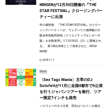
NINGENが12月30日開催の『THE
STAR FESTIVAL』クロージングパー
ティーに出演
年の瀬恒例、『THE STAR FESTIVAL』のクロー
ジングパーティーが、ウェアハウス感満載の大
阪名村造船所跡地（クリエイティヴセンター大
阪）を全館使用して12月30日（日）に開催され
る。 第1弾出演者として発表された
...READ
MORE
2018.11.7
News
〈Sex Tags Mania〉主宰のDJ
Sotofettが11月に全国4都市で5公演
を行うジャパンツアーを敢行、ツア
ー限定7インチも発売
ノルウェーのモス出身、現在はベルリンを拠点