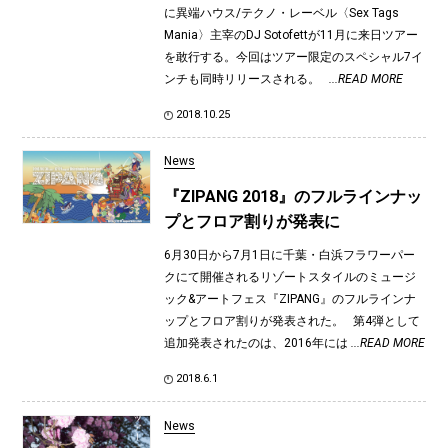
に異端ハウス/テクノ・レーベル〈Sex Tags
Mania〉主宰のDJ Sotofettが11月に来日ツアー
を敢行する。今回はツアー限定のスペシャル7イ
ンチも同時リリースされる。
...READ MORE
2018.10.25
News
『ZIPANG 2018』のフルラインナッ
プとフロア割りが発表に
6月30日から7月1日に千葉・白浜フラワーパー
クにて開催されるリゾートスタイルのミュージ
ック&アートフェス『ZIPANG』のフルラインナ
ップとフロア割りが発表された。 第4弾として
追加発表されたのは、2016年には
...READ MORE
2018.6.1
News