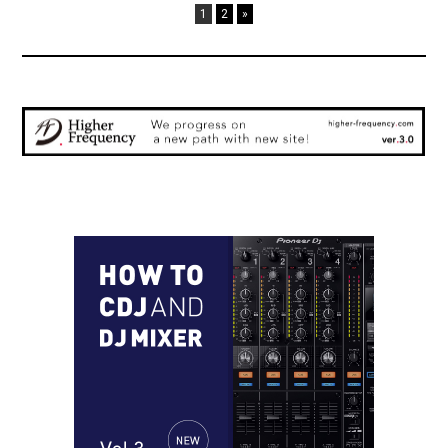
1
2
»