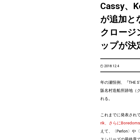
Cassy、K
が追加となり
クロージ
ップが決
2018.12.4
年の瀬恒例、『THE 
阪名村造船所跡地（ク
れる。
これまでに発表され
rik、
さらにBoredoms
えて、〈Perlon〉や〈
スシリーズの最終章である