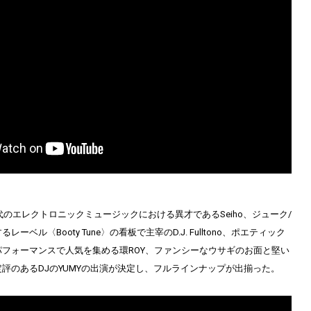
年代のエレクトロニックミュージックにおける異才であるSeiho、ジューク/
ーベル〈Booty Tune〉の看板で主宰のD.J. Fulltono、ポエティック
フォーマンスで人気を集める環ROY、ファンシーなウサギのお面と堅い
評のあるDJのYUMYの出演が決定し、フルラインナップが出揃った。