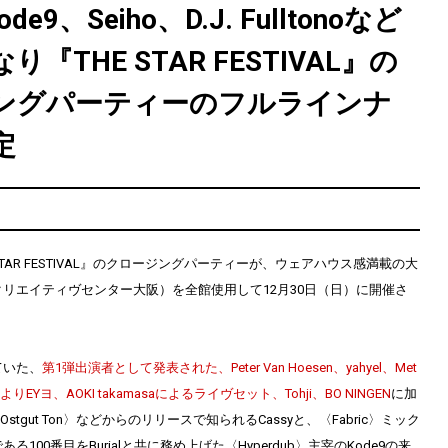
ode9、Seiho、D.J. Fulltonoなど
『THE STAR FESTIVAL』の
ングパーティーのフルラインナ
定
STAR FESTIVAL』のクロージングパーティーが、ウェアハウス感満載の大
リエイティヴセンター大阪）を全館使用して12月30日（日）に開催さ
ていた、
第1弾出演者として発表された、Peter Van Hoesen、yahyel、Met
よりEYヨ、AOKI takamasaによるライヴセット、Tohji、BO NINGEN
に加
Ostgut Ton〉などからのリリースで知られるCassyと、〈Fabric〉ミック
100番目をBurialと共に務め上げた〈Hyperdub〉主宰のKode9の来