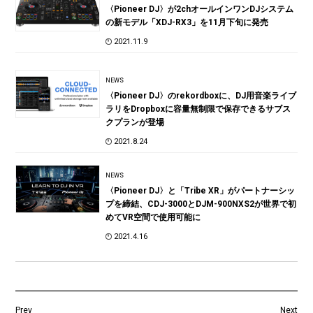
〈Pioneer DJ〉が2chオールインワンDJシステム
の新モデル「XDJ-RX3」を11月下旬に発売
2021.11.9
NEWS
〈Pioneer DJ〉のrekordboxに、DJ用音楽ライブ
ラリをDropboxに容量無制限で保存できるサブス
クプランが登場
2021.8.24
NEWS
〈Pioneer DJ〉と「Tribe XR」がパートナーシッ
プを締結、CDJ-3000とDJM-900NXS2が世界で初
めてVR空間で使用可能に
2021.4.16
Prev
Next