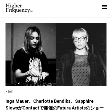
Home
News
Interview
Highlight
Report
NEWS
Inga Mauer、Charlotte Bendiks、Sapphire
SlowsがContactで開催のFutura Artistsのショー