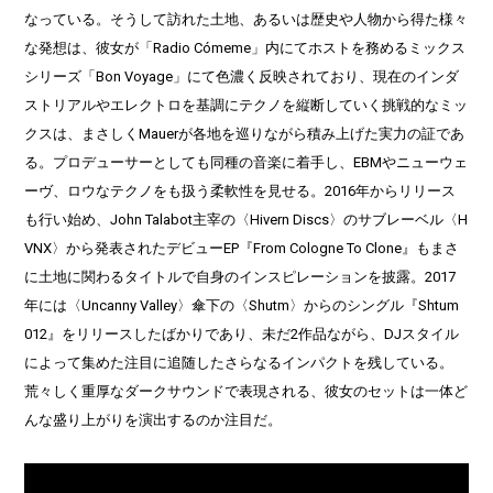
な
っている。そうして訪れた土地、あるいは歴史や
人物から得た様々
な発想は、彼女が「Radio Cómeme」内にてホストを務めるミックス
シリーズ「Bon Voyage」にて色濃く反映されており、
現在のインダ
ストリアルやエレクトロを基調にテクノを縦断してい
く挑戦的なミッ
クスは、
まさしくMauerが各地を巡りながら積み上げた実力の証であ
る
。プロデューサーとしても同種の音楽に着手し、EBMやニューウェ
ーヴ、ロウなテクノをも扱う柔軟性を見せる。2016年からリリース
も行い始め、John Talabot主宰の〈Hivern Discs〉のサブレーベル〈H
VNX〉から発表されたデビューEP『From Cologne To Clone』もまさ
に土地に関わるタイトルで
自身のインスピレーションを披露。2017
年には〈Uncanny Valley〉傘下の〈Shutm〉からのシングル『Shtum
012』をリリースしたばかりであり、未だ2作品ながら
、
DJスタイル
によって集めた注目に追随したさらなるインパクトを残している。
荒々しく重厚なダークサウンドで表現される、彼女のセットは一体ど
んな盛り上がりを演出するのか注目だ。