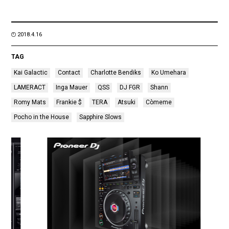
2018.4.16
TAG
Kai Galactic
Contact
Charlotte Bendiks
Ko Umehara
LAMERACT
Inga Mauer
QSS
DJ FGR
Shann
Romy Mats
Frankie $
TERA
Atsuki
Còmeme
Pocho in the House
Sapphire Slows