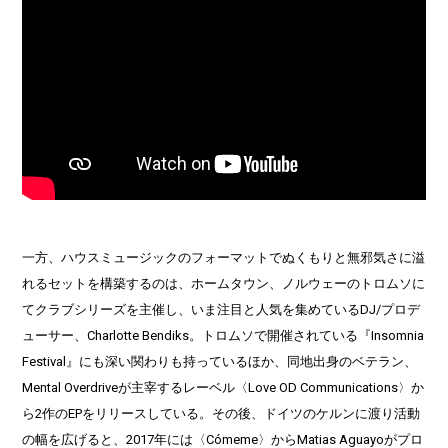
一方、ハウスミュージックのフォーマットでぬくもりと無邪気さに溢
れるセットを構築するのは、ホームタウン、ノルウェーのトロムソに
てクラブシリーズを主催し、いま注目と人気を集めているDJ/プロデ
ューサー、Charlotte Bendiks。トロムソで開催されている『Insomnia
Festival』にも深い関わりも持っているほか、同地出身のベテラン、
Mental Overdriveが主宰するレーベル〈Love OD Communications〉か
ら2作のEPをリリースしている。その後、ドイツのケルンに渡り活動
の幅を広げると、2017年には〈Cómeme〉からMatias Aguayoがプロ