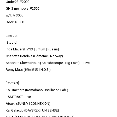
Under23: ¥2000
GH S members: ¥2500
w/f: ￥3000
Door: ¥3500
Line up:
[Studio]
Inga Mauer (HVNX | Shtum | Russia)
Charlotte Bendiks (Cómeme | Norway)
Sapphire Slows (Nous | Kaleidoscope | Big Love) – Live
Romy Mats (解体新書 | N.O.S.)
[Contact]
Ko Umehara (Komabano Oscillation Lab.)
LAMERACT -Live
Atsuki (SUNNY | CONNEXION)
Kai Galactic (DAYBREK | UNISENSE)