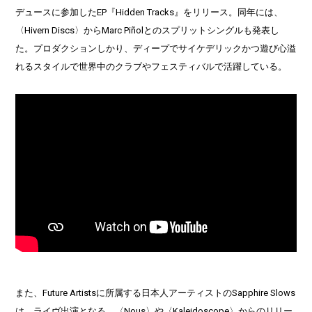
デュースに参加したEP『Hidden Tracks』をリリース。同年には、
〈Hivern Discs〉からMarc Piñolとのスプリットシングルも発表し
た。プロダクションしかり、ディープでサイケデリックかつ遊び心溢
れるスタイルで世界中のクラブやフェスティバルで活躍している。
また、Future Artistsに所属する日本人アーティストのSapphire Slows
は、ライヴ出演となる。〈Nous〉や〈Kaleidoscope〉からのリリー