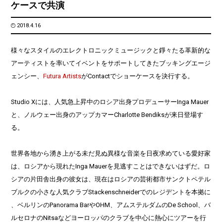
ケースで共演
2018.4.16
様々なスタイルのエレクトロニックミュージックと錚々たる革新的な
アーティストを率いてイベントをサポートしてきたブッキングエージ
ェンシー、
Futura Artists
がContactでショーケースを決行する。
Studio Xには、人気急上昇中のロシア出身プロデューサーInga Mauer
と、ノルウェー出身のアップカマーCharlotte Bendiksが来日登場す
る。
世界各地から湧き上がる未だ見ぬ異様な音楽を日夜求めている愛好
家
は、ロシアから現れたInga Mauerを見逃すことはできないはずだ。
ロ
シアの片田舎出身の彼女は、現在はロシアの芸術都市サンクトペテル
ブルクの小さな人気
クラブStackenschneiderでのレジデントを本拠に
、ベルリンのPanorama BarやOHM、アムステルダムのDe School、バ
ルセロナのNitsaなどヨーロッパのクラブを中心に熱心にツアーを行