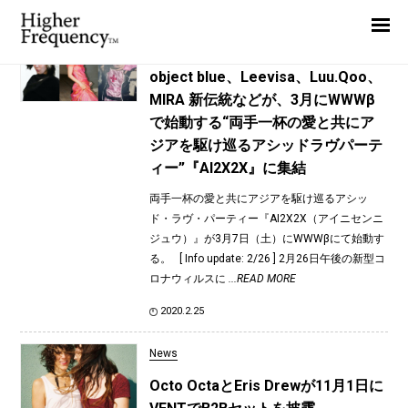
TAG: 坂田律子
Home
News
News
object blue、Leevisa、Luu.Qoo、
MIRA 新伝統などが、3月にWWWβ
Interview
で始動する“両手一杯の愛と共にア
Highlight
ジアを駆け巡るアシッドラヴパーテ
ィー”『AI2X2X』に集結
Report
両手一杯の愛と共にアジアを駆け巡るアシッ
ド・ラヴ・パーティー『AI2X2X（アイニセンニ
ジュウ）』が3月7日（土）にWWWβにて始動す
る。 [ Info update: 2/26 ] 2月26日午後の新型コ
ロナウィルスに
...READ MORE
2020.2.25
News
Octo OctaとEris Drewが11月1日に