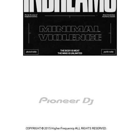
COPYRIGHT © 2015 HigherFrequency ALL RIGHTS RESERVED.