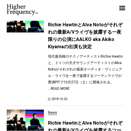
TAG: 豊洲PIT
Home
News
News
Richie HawtinとAlva Notoがそれぞ
れの最新A/Vライヴを披露する一夜
Interview
限りの公演にAALKO aka Akiko
Highlight
Kiyamaの出演も決定
Report
現代最高峰のテクノアーティストRichie Hawtin
と、ドイツの天才サウンドアーティストのAlva
Notoがそれぞれの最新オーディオ・ヴィジュア
ル・ライヴを一夜で披露するツーマンライヴが
豊洲PITで10月27日（土）に開催される。
...READ MORE
2018.10.22
News
Richie HawtinとAlva Notoがそれぞ
れの最新A/Vライヴを披露するツー