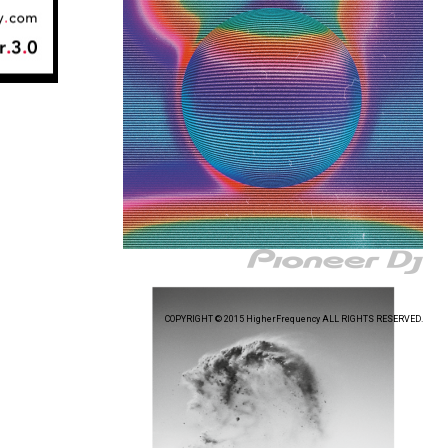
COPYRIGHT © 2015 HigherFrequency ALL RIGHTS RESERVED.