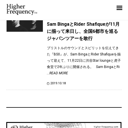
TAG: スターラウンジ
Home
News
News
Sam BingaとRider Shafiqueが11月
に揃って来日し、全国6都市を巡る
Interview
ジャパンツアーを敢行
Highlight
ブリストルのサウンドとスピリットを伝えてき
Report
た『BS0』が、Sam BingaとRider Shafiqueを揃
って迎えて、11月22日に渋谷Star loungeと虎子
食堂で2年ぶりに開催される。 Sam BingaとRi
...READ MORE
2019.10.18