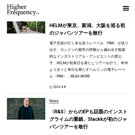
TAG: Forestlimit
Home
News
News
HELMが東京、新潟、大阪を巡る初
のジャパンツアーを敢行
Interview
電子音楽の行く末を担うレーベル〈PAN〉が送り
Highlight
出す、ロンドンの都市の呼吸から漏れ出す観葉
Report
的なインダストリアル・アンビエントの貴公
子、HELMが初来日を果たしツアーを行う。 昨年
より次々と来日を果たすベルリンの電子レーベ
ル〈PAN〉
...READ MORE
2016.4.8
News
〈R&S〉からのEPも話題のインスト
グライムの重鎮、Slackkが初のジャ
パンツアーを敢行