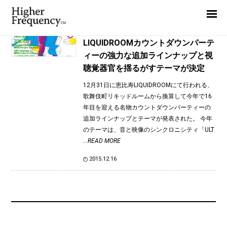
TAG: 砂原良徳
Home
News
News
LIQUIDROOMカウントダウンパーテ
ィーの強力な追加ラインナップと視
Interview
聴覚器官を揺るがすテーマが決定
Highlight
12月31日に恵比寿LIQUIDROOMにて行われる、
Report
歌舞伎町リキッドルームから換算して今年で16
年目を迎える名物カウントダウンパーティーの
追加ラインナップとテーマが発表された。 今年
のテーマは、音と映像のシンクロニシティ「ULT
...READ MORE
2015.12.16