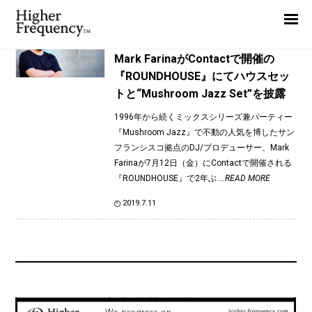
TAG: 焚火dub
Home
News
News
Mark FarinaがContactで開催の
『ROUNDHOUSE』にてハウスセッ
Interview
トと“Mushroom Jazz Set”を披露
Highlight
1996年から続くミックスシリーズ兼パーティー
Report
『Mushroom Jazz』で不動の人気を博したサン
フランシスコ拠点のDJ/プロデューサー、Mark
Farinaが7月12日（金）にContactで開催される
『ROUNDHOUSE』で2年ぶ
...READ MORE
2019.7.11