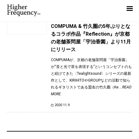
TAG: 宇治香園
Home
News
News
COMPUMA & 竹久圏の5年ぶりとな
るコラボ作品『Reflection』が京都
Interview
の老舗茶問屋「宇治香園」より11月
Highlight
にリリース
Report
COMPUMAが、京都の老舗茶問屋「宇治香園」
が“音と光で茶を表現する”というコンセプトのも
と続けてきた〈Tealightsound〉シリーズの最新
作として、KIRIHITOやGROUPなどの活動で知ら
れるギタリストである盟友の竹久圏（Ke
...READ
MORE
2020.11.9