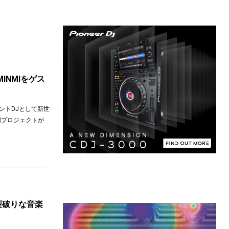
INMIをゲス
ジデントDJとして新世
同プロジェクトが
個の型破りな音楽