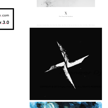
COPYRIGHT © 2015 HigherFrequency ALL RIGHTS RESERVED.