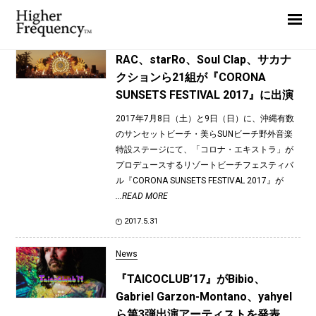
TAG: クラムボン
Home
News
News
RAC、starRo、Soul Clap、サカナ
クションら21組が『CORONA
Interview
SUNSETS FESTIVAL 2017』に出演
Highlight
2017年7月8日（土）と9日（日）に、沖縄有数
Report
のサンセットビーチ・美らSUNビーチ野外音楽
特設ステージにて、「コロナ・エキストラ」が
プロデュースするリゾートビーチフェスティバ
ル『CORONA SUNSETS FESTIVAL 2017』が
...READ MORE
2017.5.31
News
『TAICOCLUB’17』がBibio、
Gabriel Garzon-Montano、yahyel
ら第3弾出演アーティストを発表