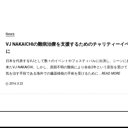
News
VJ NAKAICHIの難病治療を支援するためのチャリティー
に
日本を代表するVJとして数々のイベントやフェスティバルに出演し、シーンに
来たVJ NAKAICHI。しかし、原因不明の難病により余命2年という宣告を受け
気を治す手段である海外での臓器移植の手術を受けるために
...READ MORE
2016.3.22