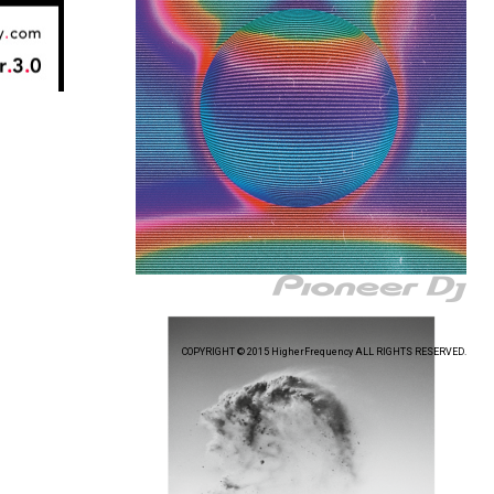
COPYRIGHT © 2015 HigherFrequency ALL RIGHTS RESERVED.