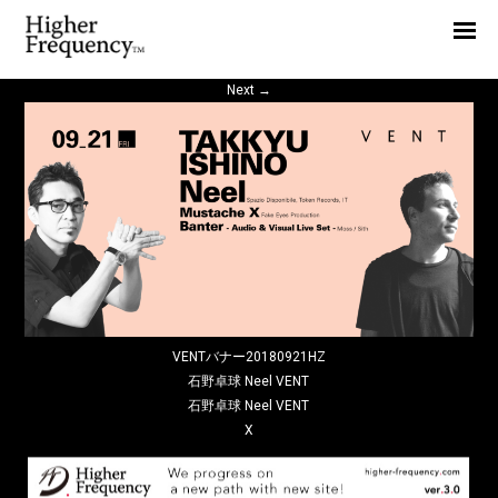
Home
News
Next
→
Interview
Highlight
Report
VENTバナー20180921HZ
石野卓球 Neel VENT
石野卓球 Neel VENT
X