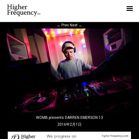
Home
News
←
Prev
Next
→
Interview
Highlight
Report
WOMB presents DARREN EMERSON 13
2016年2月1日