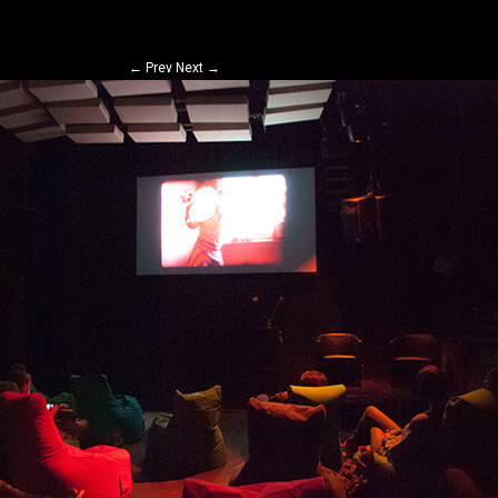
←
Prev
Next
→