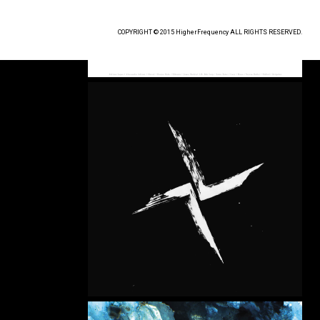
COPYRIGHT © 2015 HigherFrequency ALL RIGHTS RESERVED.