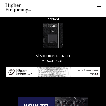
Home
News
←
Prev
Next
→
Interview
Highlight
Report
All About Newest DJMs 11
2015年11月24日